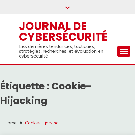
Skip
to
content
JOURNAL DE
CYBERSÉCURITÉ
Les dernières tendances, tactiques,
stratégies, recherches, et évaluation en
cybersécurité
Étiquette :
Cookie-
Hijacking
Home
Cookie-Hijacking