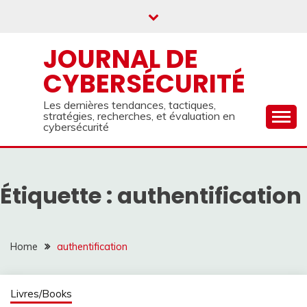
Skip
to
content
JOURNAL DE
CYBERSÉCURITÉ
Les dernières tendances, tactiques,
stratégies, recherches, et évaluation en
cybersécurité
Étiquette :
authentification
Home
authentification
Livres/Books