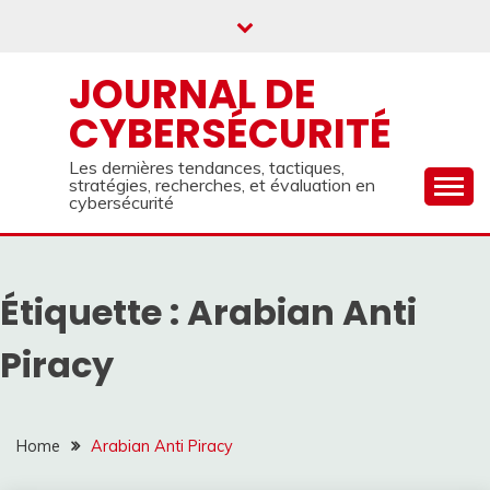
Skip
to
content
JOURNAL DE
CYBERSÉCURITÉ
Les dernières tendances, tactiques,
stratégies, recherches, et évaluation en
cybersécurité
Étiquette :
Arabian Anti
Piracy
Home
Arabian Anti Piracy