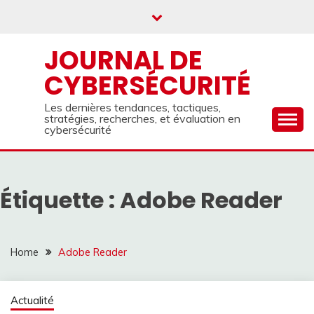
Skip
to
content
JOURNAL DE
CYBERSÉCURITÉ
Les dernières tendances, tactiques,
stratégies, recherches, et évaluation en
cybersécurité
Étiquette :
Adobe Reader
Home
Adobe Reader
Actualité