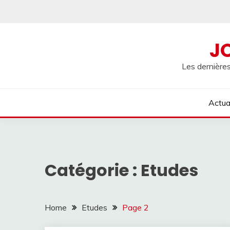
Skip
to
content
J
Les dernières
Actua
Catégorie :
Etudes
Home
Etudes
Page 2