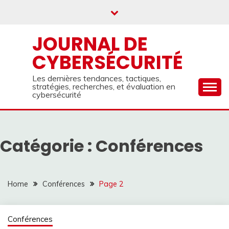
Skip
to
content
JOURNAL DE
CYBERSÉCURITÉ
Les dernières tendances, tactiques,
stratégies, recherches, et évaluation en
cybersécurité
Catégorie :
Conférences
Home
Conférences
Page 2
Conférences