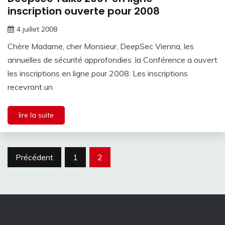
inscription ouverte pour 2008
4 juillet 2008
Chère Madame, cher Monsieur, DeepSec Vienna, les
annuelles de sécurité approfondies .la Conférence a ouvert
les inscriptions en ligne pour 2008. Les inscriptions
recevront un
lire la suite
Pagination
Précédent
1
2
des
publications